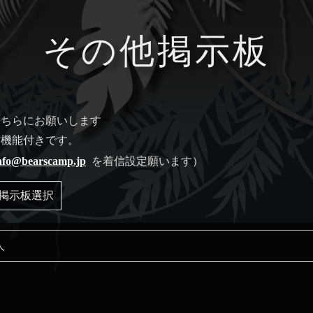
その他掲示板
こちらにお願いします
信機能付きです。
nfo@bearscamp.jp
を着信設定願います）
掲示板選択
人